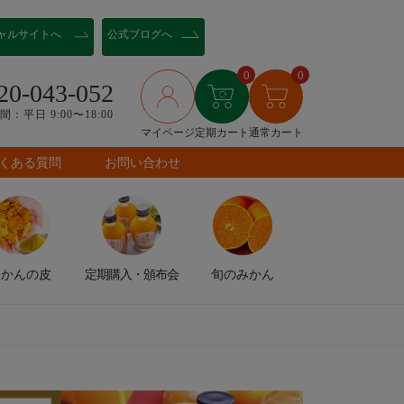
ャル
サイトへ
公式ブログへ
0
0
20-043-052
：平日 9:00〜18:00
マイページ
定期カート
通常カート
くある質問
お問い合わせ
みかんの皮
定期購入
・頒布会
旬のみかん