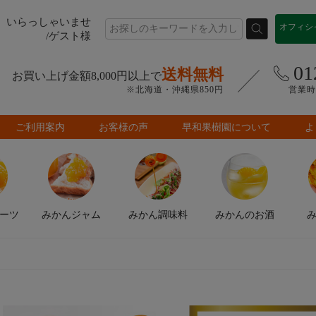
いらっしゃいませ
オフィシ
/ゲスト様
01
送料無料
お買い上げ金額8,000円以上で
※北海道・沖縄県850円
営業時間
ご利用案内
お客様の声
早和果樹園について
よ
ーツ
みかん
ジャム
みかん
調味料
みかんの
お酒