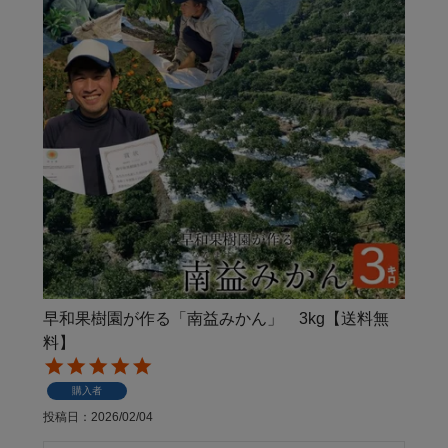
早和果樹園が作る「南益みかん」 3kg【送料無
料】
購入者
投稿日
2026/02/04