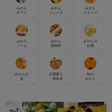
みかん
みかん
みかん
ギフト
ジュース
スイーツ
みかん
みかん
みかんの
ジャム
調味料
お酒
みかんの
定期購入
旬の
皮
・頒布会
みかん