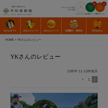
0
0
いらっしゃいませ
/ゲスト様
マイページ
定期カート
通常カート
みかん
ギフト
みかん
ジュース
みかん
スイーツ
定期購入
・頒布会
旬のみかん
HOME
YKさんのレビュー
YKさんのレビュー
13
件中
11
-
13
件表示
1
2