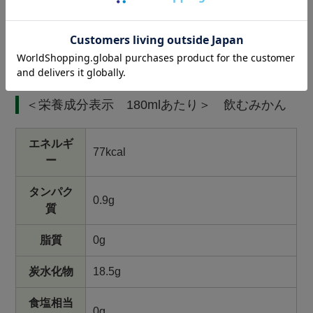
製造日より12ヶ月（商品に記載してお
賞味期限
ります）
保存方法
直射日光を避け、常温保存
＜栄養成分表示 180mlあたり＞ 飲むみかん
エネルギ
77kcal
ー
タンパク
0.9g
質
脂質
0g
炭水化物
18.5g
食塩相当
0g