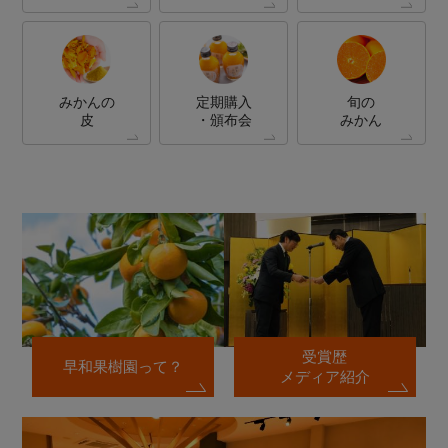
みかんの
定期購入
旬の
皮
・頒布会
みかん
受賞歴
早和果樹園って？
メディア紹介