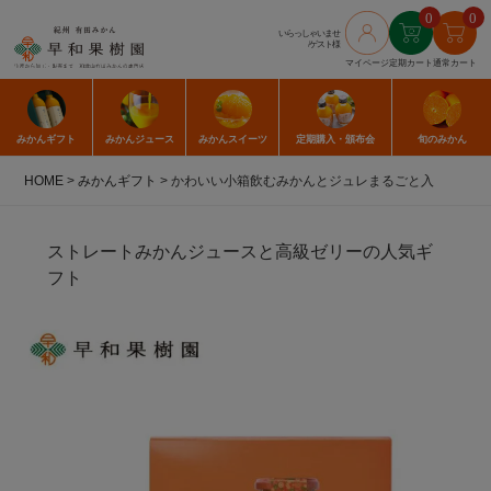
0
0
いらっしゃいませ
/ゲスト様
マイページ
定期カート
通常カート
みかん
ギフト
みかん
ジュース
みかん
スイーツ
定期購入
・頒布会
旬のみかん
HOME
みかんギフト
かわいい小箱飲むみかんとジュレまるごと入
ストレートみかんジュースと高級ゼリーの人気ギ
フト