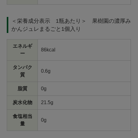
＜栄養成分表示 1瓶あたり＞ 果樹園の濃厚み
かんジュレまるごと1個入り
エネルギ
86kcal
ー
タンパク
0.6g
質
脂質
0g
炭水化物
21.5g
食塩相当
0g
量