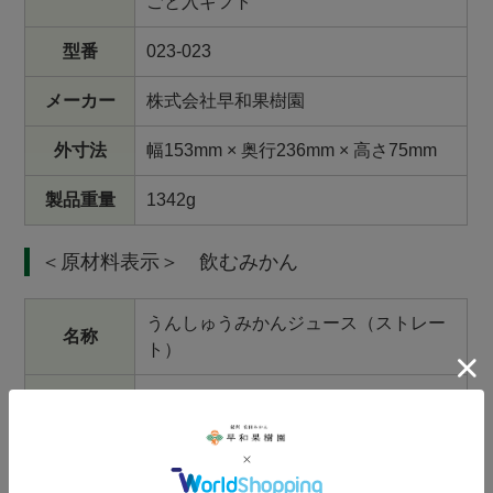
ごと入ギフト
型番
023-023
メーカー
株式会社早和果樹園
外寸法
幅153mm × 奥行236mm × 高さ75mm
製品重量
1342g
＜原材料表示＞ 飲むみかん
うんしゅうみかんジュース（ストレー
名称
ト）
原材料名
温州みかん（和歌山県有田産）
内容量
180ml