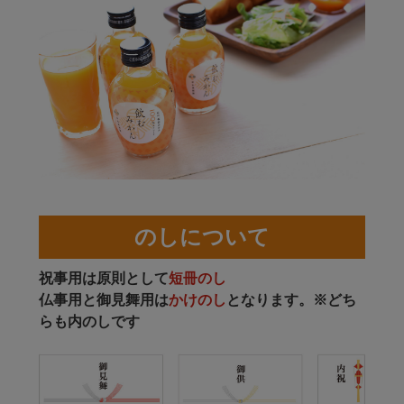
のしについて
祝事用は原則として
短冊のし
仏事用と御見舞用は
かけのし
となります。※どち
らも内のしです