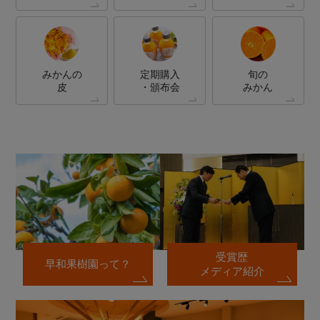
みかんの
定期購入
旬の
皮
・頒布会
みかん
受賞歴
早和果樹園って？
メディア紹介