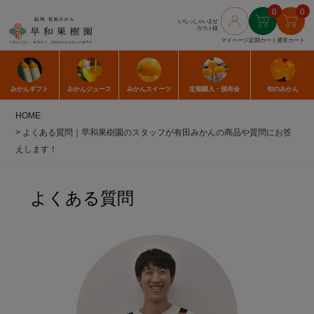
0
0
いらっしゃいませ
/ゲスト様
マイページ
定期カート
通常カート
みかん
ギフト
みかん
ジュース
みかん
スイーツ
定期購入
・頒布会
旬のみかん
HOME
よくある質問｜早和果樹園のスタッフが有田みかんの商品や質問にお答
えします！
よくある質問