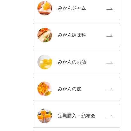
みかん
ジャム
みかん
調味料
みかんの
お酒
みかんの
皮
定期購入
・頒布会