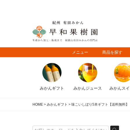
メニュー
商品を探す
みかん
ギフト
みかん
ジュース
みかん
スイ
HOME
みかんギフト
味こいしぼり5本ギフト【送料無料】