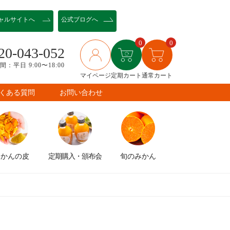
ャル
サイトへ
公式ブログへ
0
0
20-043-052
：平日 9:00〜18:00
マイページ
定期カート
通常カート
くある質問
お問い合わせ
みかんの皮
定期購入
・頒布会
旬のみかん