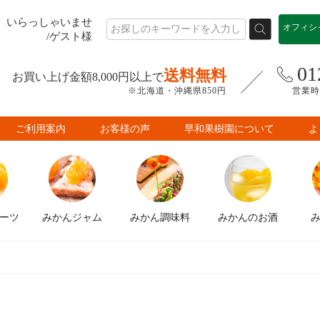
いらっしゃいませ
オフィシ
/ゲスト様
01
送料無料
お買い上げ金額8,000円以上で
※北海道・沖縄県850円
営業時間
ご利用案内
お客様の声
早和果樹園について
よ
ーツ
みかん
ジャム
みかん
調味料
みかんの
お酒