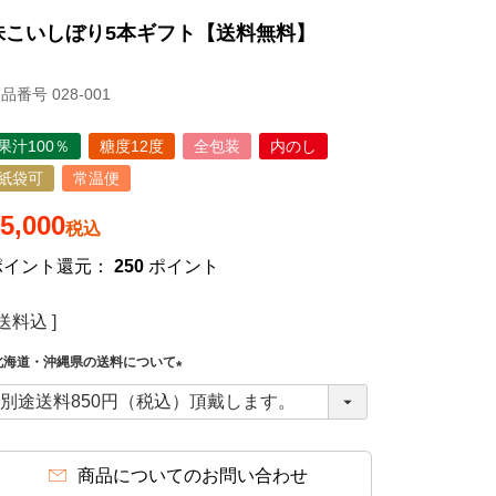
味こいしぼり5本ギフト【送料無料】
商品番号
028-001
果汁100％
糖度12度
全包装
内のし
紙袋可
常温便
5,000
税込
ポイント還元：
250
ポイント
送料込
北海道・沖縄県の送料について
(
必
須
)
商品についてのお問い合わせ