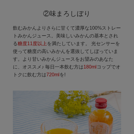
②味まろしぼり
飲むみかんよりさらに甘くて濃厚な100%ストレー
トみかんジュース。美味しいみかんの基本とされ
る
糖度11度以上
を満たしています。 光センサーを
使って糖度の高いみかんを選抜してしぼっていま
す。より甘いみかんジュースをお望みのあなた
に、オススメ♪ 毎日一本飲む方は
180ml
コップでオ
トクに飲む方は
720ml
を!