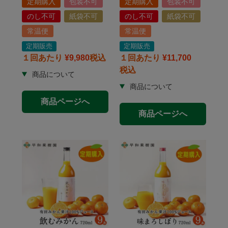
定期購入
包装不可
定期購入
包装不可
のし不可
紙袋不可
のし不可
紙袋不可
常温便
常温便
定期販売
定期販売
１回あたり
¥
9,980
税込
１回あたり
¥
11,700
税込
商品ページへ
商品ページへ