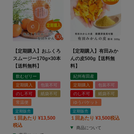
【定期購入】おふくろ
【定期購入】有田みか
スムージー170g×30本
んの皮500g【送料無
【送料無料】
料】
飲むゼリー
紀州有田産
定期購入
包装不可
定期購入
包装不可
のし不可
紙袋不可
のし不可
紙袋不可
常温便
ゆうパケット
定期販売
定期販売
１回あたり
¥
13,500
１回あたり
¥
3,500
税込
税込