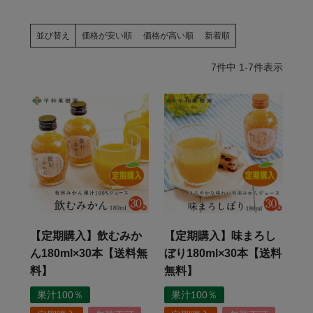
並び替え
価格が安い順
価格が高い順
新着順
7
件中
1
-
7
件表示
【定期購入】飲むみか
【定期購入】味まろし
ん180ml×30本【送料無
ぼり180ml×30本【送料
料】
無料】
果汁100％
果汁100％