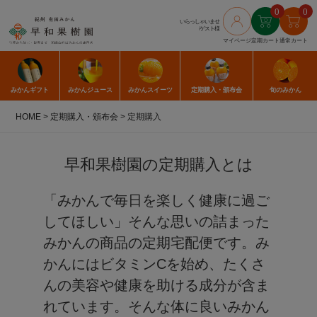
0
0
いらっしゃいませ
/ゲスト様
マイページ
定期カート
通常カート
みかん
ギフト
みかん
ジュース
みかん
スイーツ
定期購入
・頒布会
旬のみかん
HOME
定期購入・頒布会
定期購入
早和果樹園の定期購入とは
「みかんで毎日を楽しく健康に過ご
してほしい」そんな思いの詰まった
みかんの商品の定期宅配便です。み
かんにはビタミンCを始め、たくさ
んの美容や健康を助ける成分が含ま
れています。そんな体に良いみかん