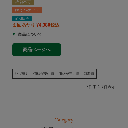
紙袋不可
ゆうパケット
定期販売
１回あたり
¥
4,980
税込
商品ページへ
並び替え
価格が安い順
価格が高い順
新着順
7
件中
1
-
7
件表示
Category