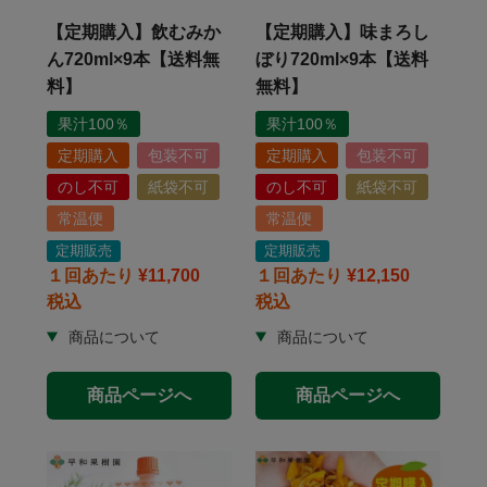
【定期購入】飲むみか
【定期購入】味まろし
ん720ml×9本【送料無
ぼり720ml×9本【送料
料】
無料】
果汁100％
果汁100％
定期購入
包装不可
定期購入
包装不可
のし不可
紙袋不可
のし不可
紙袋不可
常温便
常温便
定期販売
定期販売
１回あたり
¥
11,700
１回あたり
¥
12,150
税込
税込
商品ページへ
商品ページへ