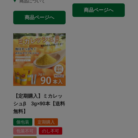
商品ページへ
商品ページへ
【定期購入】ミカレッ
シュβ 3g×90本【送料
無料】
個包装
定期購入
包装不可
のし不可