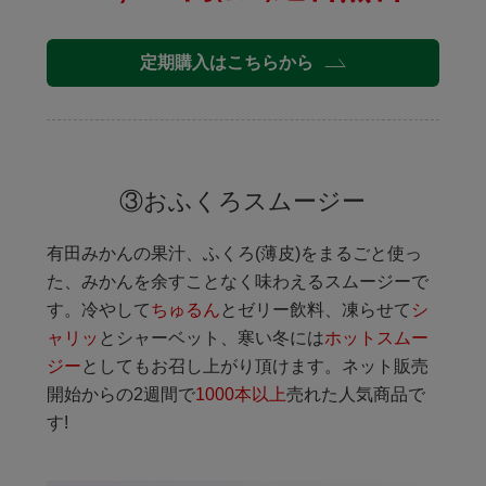
定期購入はこちらから
③おふくろスムージー
有田みかんの果汁、ふくろ(薄皮)をまるごと使っ
た、みかんを余すことなく味わえるスムージーで
す。冷やして
ちゅるん
とゼリー飲料、凍らせて
シ
ャリッ
とシャーベット、寒い冬には
ホットスムー
ジー
としてもお召し上がり頂けます。ネット販売
開始からの2週間で
1000本以上
売れた人気商品で
す!