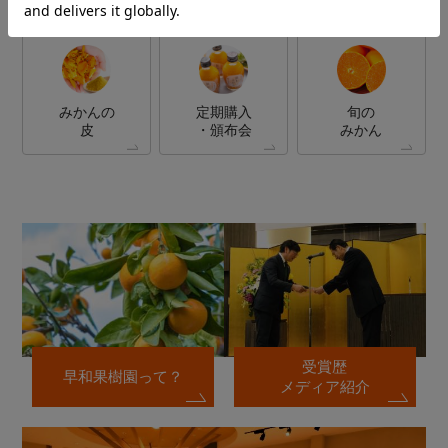
みかんの
定期購入
旬の
皮
・頒布会
みかん
受賞歴
早和果樹園って？
メディア紹介