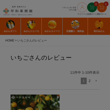
0
0
いらっしゃいませ
/ゲスト様
マイページ
定期カート
通常カート
みかん
ギフト
みかん
ジュース
みかん
スイーツ
定期購入
・頒布会
旬のみかん
HOME
いちごさんのレビュー
いちごさんのレビュー
11
件中
1
-
10
件表示
1
2