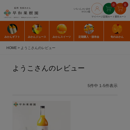
0
0
いらっしゃいませ
/ゲスト様
マイページ
定期カート
通常カート
みかん
ギフト
みかん
ジュース
みかん
スイーツ
定期購入
・頒布会
旬のみかん
HOME
ようこさんのレビュー
ようこさんのレビュー
5
件中
1
-
5
件表示