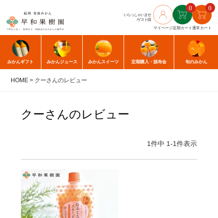
0
0
いらっしゃいませ
/ゲスト様
マイページ
定期カート
通常カート
みかん
ギフト
みかん
ジュース
みかん
スイーツ
定期購入
・頒布会
旬のみかん
HOME
クーさんのレビュー
クーさんのレビュー
1
件中
1
-
1
件表示