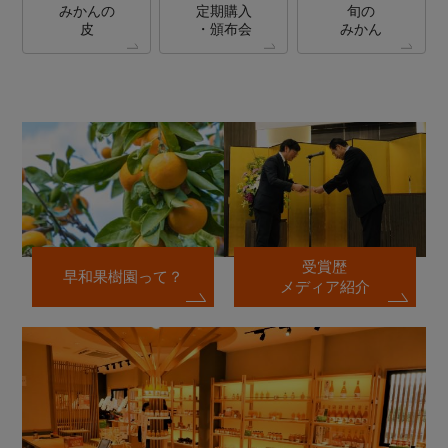
みかんの
定期購入
旬の
皮
・頒布会
みかん
受賞歴
早和果樹園って？
メディア紹介