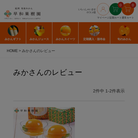
0
0
いらっしゃいませ
/ゲスト様
マイページ
定期カート
通常カート
みかん
ギフト
みかん
ジュース
みかん
スイーツ
定期購入
・頒布会
旬のみかん
HOME
みかさんのレビュー
みかさんのレビュー
2
件中
1
-
2
件表示