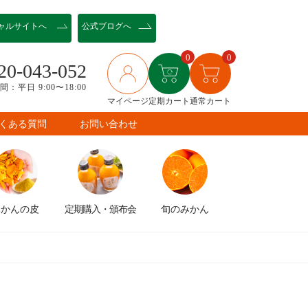
ャル
サイトへ
公式ブログへ
0
0
20-043-052
：平日 9:00〜18:00
マイページ
定期カート
通常カート
くある質問
お問い合わせ
みかんの皮
定期購入
・頒布会
旬のみかん