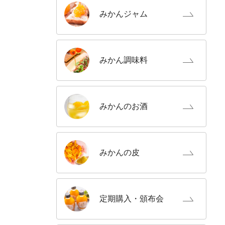
みかん
ジャム
みかん
調味料
みかんの
お酒
みかんの
皮
定期購入
・頒布会