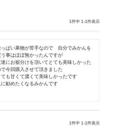
1
件中
1
-
1
件表示
酸っぱい果物が苦手なので　自分でみかんを
買う事はほぼ無かったんですが

友達にお裾分けを頂いてとても美味しかった
ので今回購入させて頂きました

とても甘くて濃くて美味しかったです

人に勧めたくなるみかんです
1
件中
1
-
1
件表示