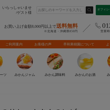
いらっしゃいませ
オフィシ
/ゲスト様
01
送料無料
お買い上げ金額8,000円以上で
※北海道・沖縄県850円
営業時間
ご利用案内
お客様の声
早和果樹園について
よ
ーツ
みかん
ジャム
みかん
調味料
みかんの
お酒