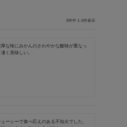
3
件中
1
-
3
件表示
濃厚な味にみかんのさわやかな酸味が重なっ
て凄く美味しい。
ジューシーで食べ応えのある不知火でした。