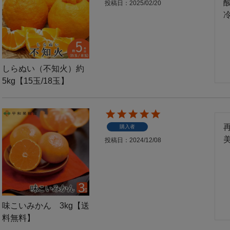
投稿日
2025/02/20
しらぬい（不知火）約
5kg【15玉/18玉】
購入者
投稿日
2024/12/08
味こいみかん 3kg【送
料無料】