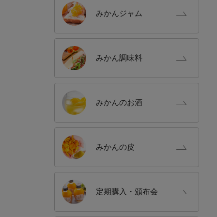
みかん
ジャム
みかん
調味料
みかんの
お酒
みかんの
皮
定期購入
・頒布会