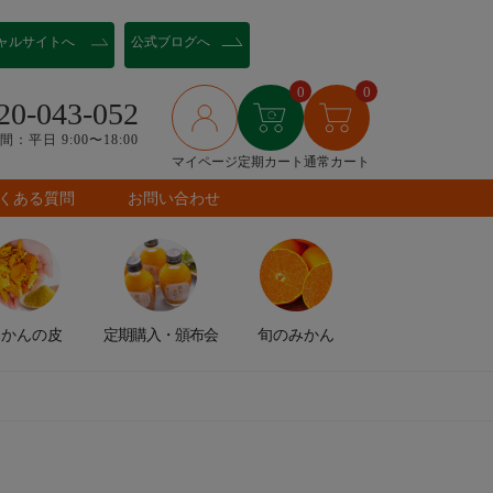
ャル
サイトへ
公式ブログへ
0
0
20-043-052
：平日 9:00〜18:00
マイページ
定期カート
通常カート
くある質問
お問い合わせ
みかんの皮
定期購入
・頒布会
旬のみかん