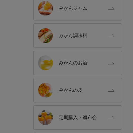
みかん
ジャム
みかん
調味料
みかんの
お酒
みかんの
皮
定期購入
・頒布会