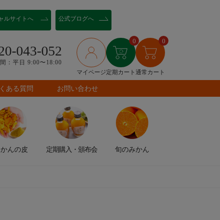
ャル
サイトへ
公式ブログへ
0
0
20-043-052
：平日 9:00〜18:00
マイページ
定期カート
通常カート
くある質問
お問い合わせ
みかんの皮
定期購入
・頒布会
旬のみかん