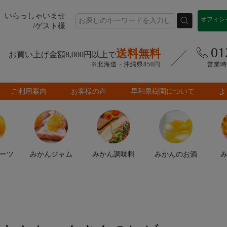
いらっしゃいませ
オフィシ
/ゲスト様
01
送料無料
お買い上げ金額8,000円以上で
※北海道・沖縄県850円
営業時間
ご利用案内
お客様の声
早和果樹園について
よ
ーツ
みかん
ジャム
みかん
調味料
みかんの
お酒