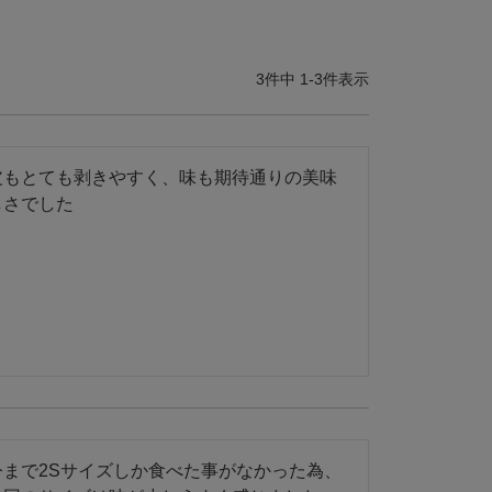
3
件中
1
-
3
件表示
皮もとても剥きやすく、味も期待通りの美味
しさでした
今まで2Sサイズしか食べた事がなかった為、