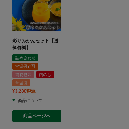
彩りみかんセット【送
料無料】
詰め合わせ
常温保存可
簡易包装
内のし
常温便
¥
3,280
税込
商品ページへ