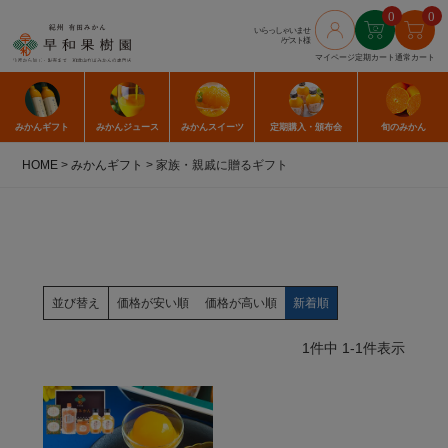
0
0
いらっしゃいませ
/ゲスト様
マイページ
定期カート
通常カート
みかん
ギフト
みかん
ジュース
みかん
スイーツ
定期購入
・頒布会
旬のみかん
HOME
みかんギフト
家族・親戚に贈るギフト
並び替え
価格が安い順
価格が高い順
新着順
1
件中
1
-
1
件表示