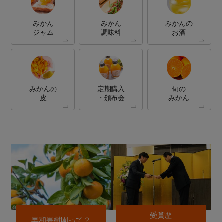
みかん
みかん
みかんの
ジャム
調味料
お酒
みかんの
定期購入
旬の
皮
・頒布会
みかん
受賞歴
早和果樹園って？