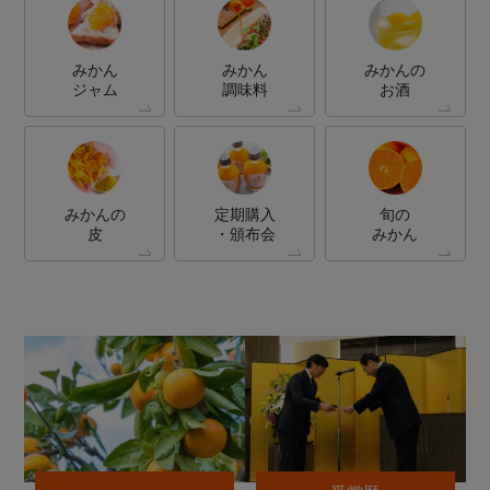
みかん
みかん
みかんの
ジャム
調味料
お酒
みかんの
定期購入
旬の
皮
・頒布会
みかん