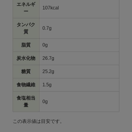
エネルギ
107kcal
ー
タンパク
0.7g
質
脂質
0g
炭水化物
26.7g
糖質
25.2g
食物繊維
1.5g
食塩相当
0g
量
この表示値は目安です。