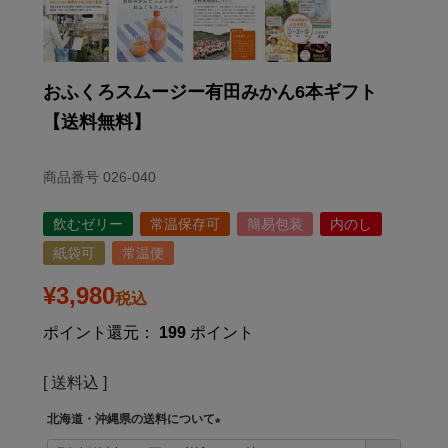
おふくろスムージー有田みかん6本ギフト
【送料無料】
商品番号
026-040
飲むゼリー
常温保存可
簡易包装
内のし
紙袋可
常温便
¥
3,980
税込
ポイント還元：
199
ポイント
送料込
北海道・沖縄県の送料について
(