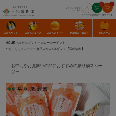
0
0
いらっしゃいませ
/ゲスト様
マイページ
定期カート
通常カート
みかん
ギフト
みかん
ジュース
みかん
スイーツ
定期購入
・頒布会
旬のみかん
HOME
みかんギフト
スムージーギフト
おふくろスムージー有田みかん6本ギフト【送料無料】
お中元やお見舞いの品におすすめの贈り物スムー
ジー