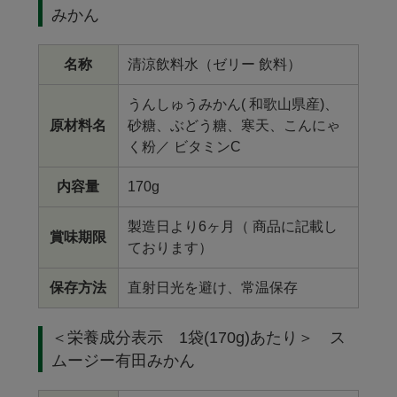
みかん
名称
清涼飲料水（ゼリー 飲料）
うんしゅうみかん( 和歌山県産)、
原材料名
砂糖、ぶどう糖、寒天、こんにゃ
く粉／ ビタミンC
内容量
170g
製造日より6ヶ月（ 商品に記載し
賞味期限
ております）
保存方法
直射日光を避け、常温保存
＜栄養成分表示 1袋(170g)あたり＞ ス
ムージー有田みかん