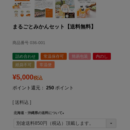
まるごとみかんセット【送料無料】
商品番号
036-001
詰め合わせ
常温保存可
簡易包装
内のし
紙袋不可
常温便
¥
5,000
税込
ポイント還元：
250
ポイント
送料込
北海道・沖縄県の送料について
(
必