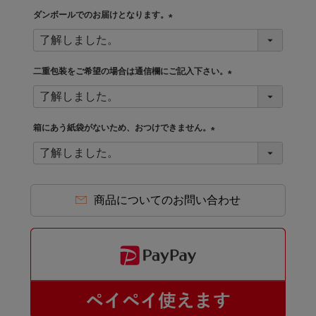
須
ダンボールでのお届けとなります。
)
(
必
須
二重包装をご希望の場合は通信欄にご記入下さい。
)
(
必
須
箱にあう紙袋がないため、おつけできません。
)
(
必
須
)
商品についてのお問い合わせ