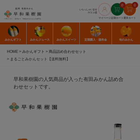
0
0
いらっしゃいませ
/ゲスト様
マイページ
定期カート
通常カート
みかん
ギフト
みかん
ジュース
みかん
スイーツ
定期購入
・頒布会
旬のみかん
HOME
みかんギフト
商品詰め合わせセット
まるごとみかんセット【送料無料】
早和果樹園の人気商品が入った有田みかん詰め合
わせセットです。