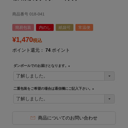
商品番号
018-041
簡易包装
内のし
紙袋可
常温便
¥
1,470
税込
ポイント還元：
74
ポイント
ダンボールでのお届けとなります。
(
必
須
二重包装をご希望の場合は通信欄にご記入下さい。
)
(
必
須
)
商品についてのお問い合わせ