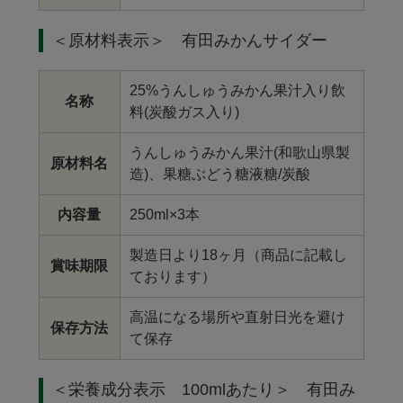
＜原材料表示＞ 有田みかんサイダー
25%うんしゅうみかん果汁入り飲
名称
料(炭酸ガス入り)
うんしゅうみかん果汁(和歌山県製
原材料名
造)、果糖ぶどう糖液糖/炭酸
内容量
250ml×3本
製造日より18ヶ月（商品に記載し
賞味期限
ております）
高温になる場所や直射日光を避け
保存方法
て保存
＜栄養成分表示 100mlあたり＞ 有田み