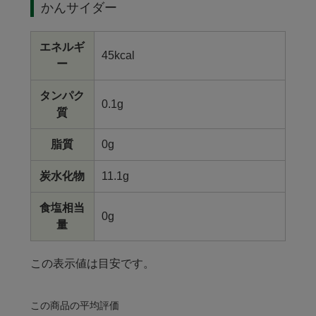
かんサイダー
エネルギ
45kcal
ー
タンパク
0.1g
質
脂質
0g
炭水化物
11.1g
食塩相当
0g
量
この表示値は目安です。