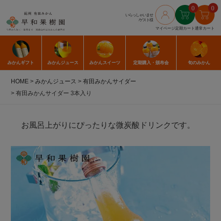
0
0
いらっしゃいませ
/ゲスト様
マイページ
定期カート
通常カート
みかん
ギフト
みかん
ジュース
みかん
スイーツ
定期購入
・頒布会
旬のみかん
HOME
みかんジュース
有田みかんサイダー
有田みかんサイダー 3本入り
お風呂上がりにぴったりな微炭酸ドリンクです。