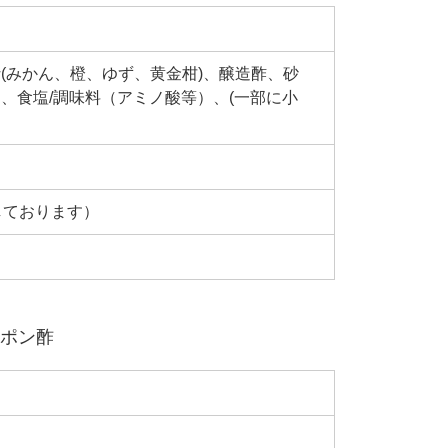
(みかん、橙、ゆず、黄金柑)、醸造酢、砂
、食塩/調味料（アミノ酸等）、(一部に小
しております）
んポン酢