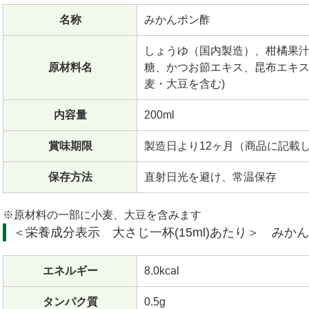
名称
みかんポン酢
しょうゆ（国内製造）、柑橘果汁
原材料名
糖、かつお節エキス、昆布エキス
麦・大豆を含む)
内容量
200ml
賞味期限
製造日より12ヶ月（商品に記載
保存方法
直射日光を避け、常温保存
※原材料の一部に小麦、大豆を含みます
＜栄養成分表示 大さじ一杯(15ml)あたり＞ みか
エネルギー
8.0kcal
タンパク質
0.5g