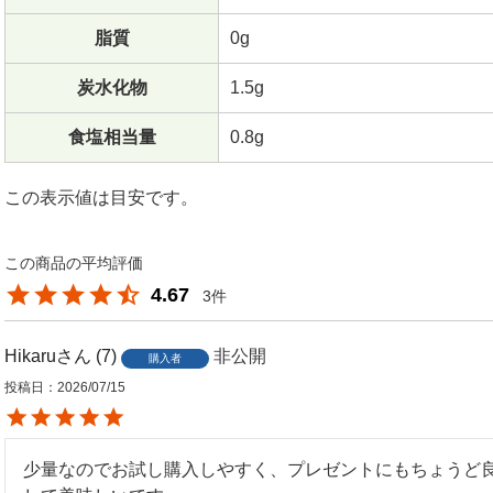
脂質
0g
炭水化物
1.5g
食塩相当量
0.8g
この表示値は目安です。
4.67
3
Hikaru
7
非公開
購入者
投稿日
2026/07/15
少量なのでお試し購入しやすく、プレゼントにもちょうど