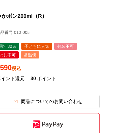
みかポン200ml（R）
商品番号
010-005
果汁30％
子どもに人気
包装不可
のし不可
常温便
590
税込
ポイント還元：
30
ポイント
商品についてのお問い合わせ