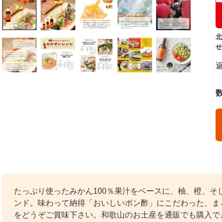
北
せ
たっぷり使ったみかん100％果汁をベースに、柚、橙、そ
ンド。味わって納得「おいしいポン酢」にこだわった、ま
をどうぞご賞味下さい。和歌山のお土産を通販でも購入で