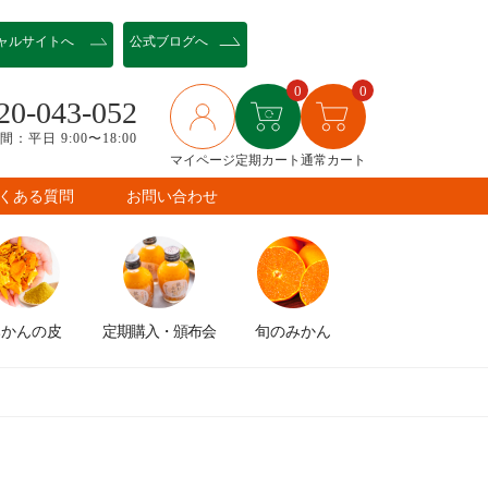
ャル
サイトへ
公式ブログへ
0
0
20-043-052
：平日 9:00〜18:00
マイページ
定期カート
通常カート
くある質問
お問い合わせ
みかんの皮
定期購入
・頒布会
旬のみかん