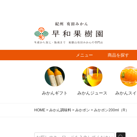
メニュー
商品を探す
みかん
ギフト
みかん
ジュース
みかん
スイ
HOME
みかん調味料
みかポン
みかポン200ml（R）