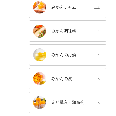
みかん
ジャム
みかん
調味料
みかんの
お酒
みかんの
皮
定期購入
・頒布会