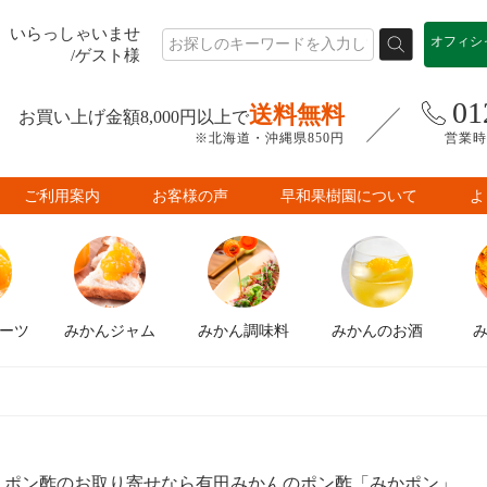
いらっしゃいませ
オフィシ
/ゲスト様
01
送料無料
お買い上げ金額8,000円以上で
※北海道・沖縄県850円
営業時間
ご利用案内
お客様の声
早和果樹園について
よ
ーツ
みかん
ジャム
みかん
調味料
みかんの
お酒
ポン酢のお取り寄せなら有田みかんのポン酢「みかポン」