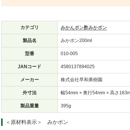
カテゴリ
みかんポン酢みかポン
製品名
みかポン200ml
型番
010-005
JANコード
4580137894025
メーカー
株式会社早和果樹園
外寸法
幅54mm × 奥行54mm × 高さ163
製品重量
395g
＜原材料表示＞ みかポン