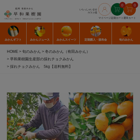
0
0
いらっしゃいませ
/ゲスト様
マイページ
定期カート
通常カート
みかん
ギフト
みかん
ジュース
みかん
スイーツ
定期購入
・頒布会
旬のみかん
HOME
旬のみかん
冬のみかん（有田みかん）
早和果樹園生産部の採れチョクみかん
採れチョクみかん 5kg【送料無料】