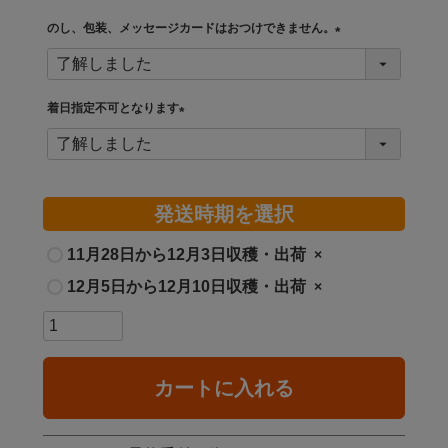
必
須
のし、包装、メッセージカードはおつけできません。
)
(
必
須
着日指定不可となります
)
(
必
須
)
発送時期を選択
11月28日から12月3日収穫・出荷
×
12月5日から12月10日収穫・出荷
×
カートに入れる