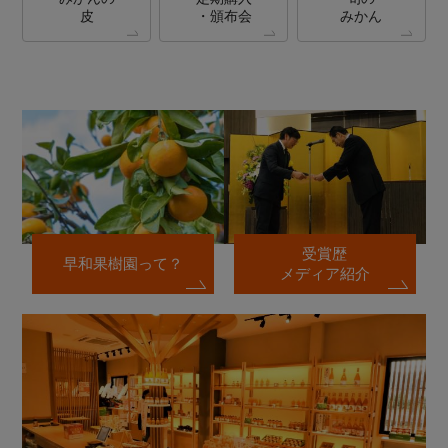
皮
・頒布会
みかん
受賞歴
早和果樹園って？
メディア紹介