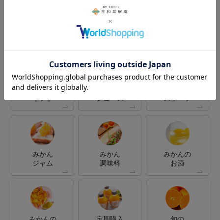
Category
商品カテゴリー
みかん
みかん
みかん
ギフト
ジュース
スイーツ
みかん
みかん
みかんの
ジャム
調味料
お酒
みかんの
定期購入
旬の