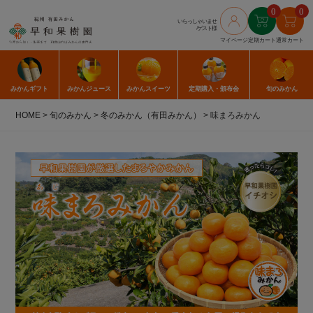
0
0
いらっしゃいませ
/ゲスト様
マイページ
定期カート
通常カート
みかん
ギフト
みかん
ジュース
みかん
スイーツ
定期購入
・頒布会
旬のみかん
HOME
旬のみかん
冬のみかん（有田みかん）
味まろみかん