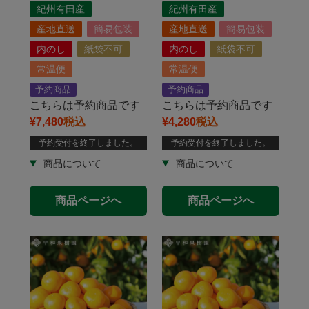
紀州有田産
紀州有田産
産地直送
簡易包装
産地直送
簡易包装
内のし
紙袋不可
内のし
紙袋不可
常温便
常温便
予約商品
予約商品
こちらは予約商品です
こちらは予約商品です
¥
7,480
税込
¥
4,280
税込
予約受付を終了しました。
予約受付を終了しました。
商品ページへ
商品ページへ