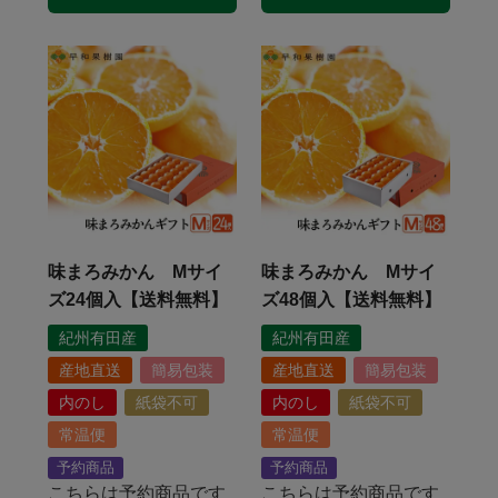
味まろみかん Mサイ
味まろみかん Mサイ
ズ24個入【送料無料】
ズ48個入【送料無料】
紀州有田産
紀州有田産
産地直送
簡易包装
産地直送
簡易包装
内のし
紙袋不可
内のし
紙袋不可
常温便
常温便
予約商品
予約商品
こちらは予約商品です
こちらは予約商品です