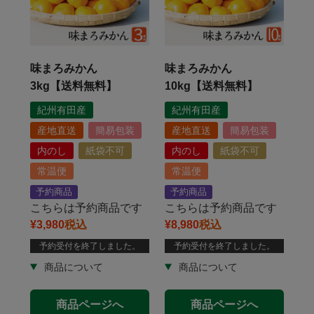
味まろみかん
味まろみかん
3kg【送料無料】
10kg【送料無料】
紀州有田産
紀州有田産
産地直送
簡易包装
産地直送
簡易包装
内のし
紙袋不可
内のし
紙袋不可
常温便
常温便
予約商品
予約商品
こちらは予約商品です
こちらは予約商品です
¥
3,980
税込
¥
8,980
税込
予約受付を終了しました。
予約受付を終了しました。
商品ページへ
商品ページへ