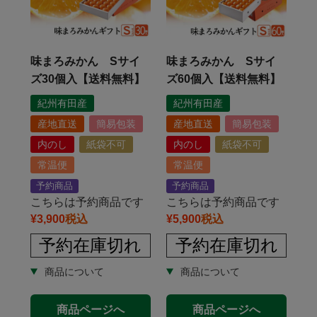
味まろみかん Sサイ
味まろみかん Sサイ
ズ30個入【送料無料】
ズ60個入【送料無料】
紀州有田産
紀州有田産
産地直送
簡易包装
産地直送
簡易包装
内のし
紙袋不可
内のし
紙袋不可
常温便
常温便
予約商品
予約商品
こちらは予約商品です
こちらは予約商品です
¥
3,900
税込
¥
5,900
税込
予約在庫切れ
予約在庫切れ
商品ページへ
商品ページへ