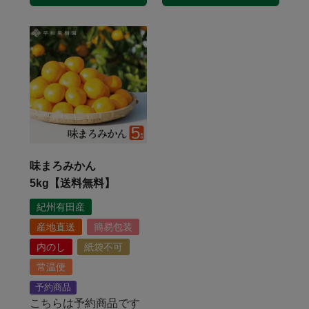
味まろみかん
5kg【送料無料】
紀州有田産
産地直送
簡易包装
内のし
紙袋不可
常温便
予約商品
こちらは予約商品です