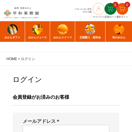
0
0
いらっしゃいませ
/ゲスト様
マイページ
定期カート
通常カート
みかん
ギフト
みかん
ジュース
みかん
スイーツ
定期購入
・頒布会
旬のみかん
HOME
ログイン
ログイン
会員登録がお済みのお客様
メールアドレス
(