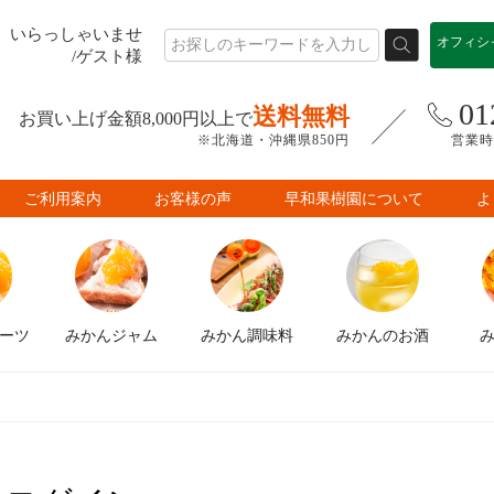
いらっしゃいませ
オフィシ
/ゲスト様
01
送料無料
お買い上げ金額8,000円以上で
※北海道・沖縄県850円
営業時間
ご利用案内
お客様の声
早和果樹園について
よ
ーツ
みかん
ジャム
みかん
調味料
みかんの
お酒