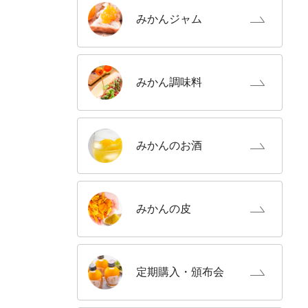
みかん
ジャム
みかん
調味料
みかんの
お酒
みかんの
皮
定期購入
・頒布会