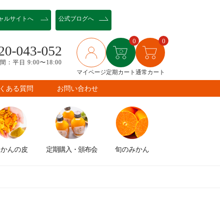
ャル
サイトへ
公式ブログへ
0
0
20-043-052
：平日 9:00〜18:00
マイページ
定期カート
通常カート
くある質問
お問い合わせ
みかんの皮
定期購入
・頒布会
旬のみかん