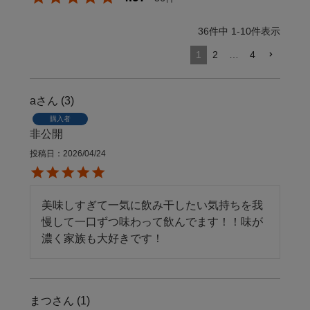
36
件中
1
-
10
件表示
1
2
…
4
a
3
購入者
非公開
投稿日
2026/04/24
美味しすぎて一気に飲み干したい気持ちを我
慢して一口ずつ味わって飲んでます！！味が
濃く家族も大好きです！
まつ
1