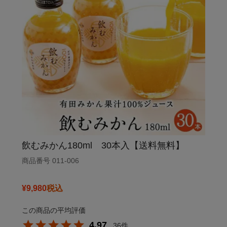
飲むみかん180ml 30本入【送料無料】
商品番号
011-006
¥
9,980
税込
4.97
36