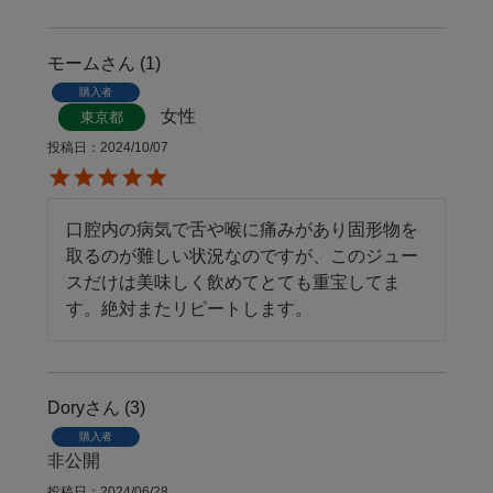
モーム
1
購入者
女性
東京都
投稿日
2024/10/07
口腔内の病気で舌や喉に痛みがあり固形物を
取るのが難しい状況なのですが、このジュー
スだけは美味しく飲めてとても重宝してま
す。絶対またリピートします。
Dory
3
購入者
非公開
投稿日
2024/06/28