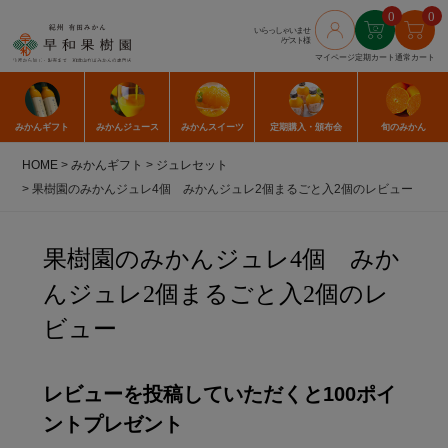
0
0
いらっしゃいませ
/ゲスト様
マイページ
定期カート
通常カート
みかん
ギフト
みかん
ジュース
みかん
スイーツ
定期購入
・頒布会
旬のみかん
HOME
みかんギフト
ジュレセット
果樹園のみかんジュレ4個 みかんジュレ2個まるごと入2個のレビュー
果樹園のみかんジュレ4個 みか
んジュレ2個まるごと入2個のレ
ビュー
レビューを投稿していただくと100ポイ
ントプレゼント