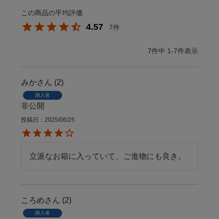
4.57
7
7
件中
1
-
7
件表示
みか
2
購入者
非公開
投稿日
2025/06/25
立派なお箱に入っていて、ご進物にも良き。
ころめ
2
購入者