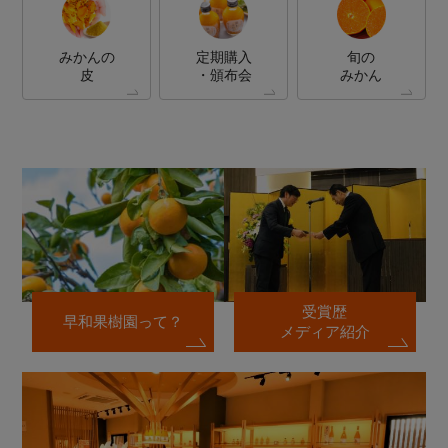
みかんの
定期購入
旬の
皮
・頒布会
みかん
受賞歴
早和果樹園って？
メディア紹介