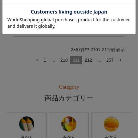
のでしょうか

味は普通でした。甘さと酸味のバランスは良
いですが、味は薄く感じました。
2567
件中
2101
-
2110
件表示
1
…
210
211
212
…
257
Category
商品カテゴリー
みかん
みかん
みかん