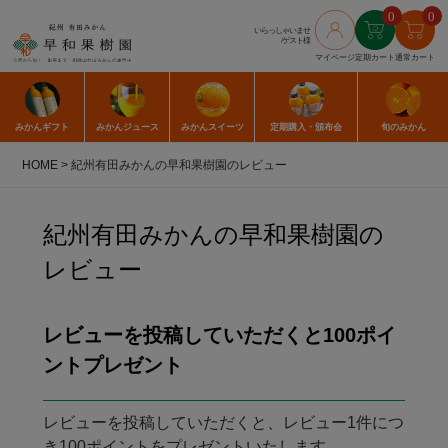
0
0
いらっしゃいませ
/ゲスト様
マイページ
定期カート
通常カート
みかん
ギフト
みかん
ジュース
みかん
スイーツ
定期購入
・頒布会
旬のみかん
HOME
紀州有田みかんの早和果樹園のレビュー
紀州有田みかんの早和果樹園の
レビュー
レビューを投稿していただくと100ポイ
ントプレゼント
レビューを投稿していただくと、レビュー1件につ
き100ポイントをプレゼントいたします。