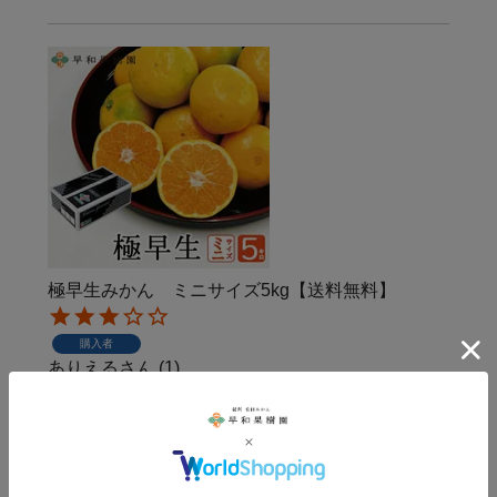
極早生みかん ミニサイズ5kg【送料無料】
購入者
ありえる
1
女性
投稿日
2020/11/06
レビューが高かったので・・・期待しすぎた