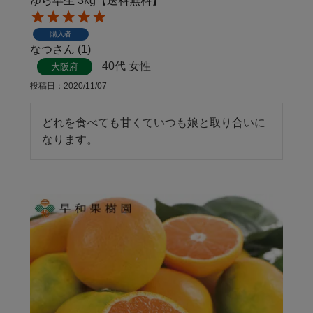
ゆら早生 3kg【送料無料】
購入者
なつ
1
40代
女性
大阪府
投稿日
2020/11/07
どれを食べても甘くていつも娘と取り合いに
なります。