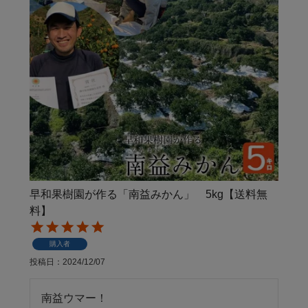
早和果樹園が作る「南益みかん」 5kg【送料無
料】
購入者
投稿日
2024/12/07
南益ウマー！
