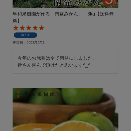
早和果樹園が作る「南益みかん」 3kg【送料無
料】
購入者
投稿日
2023/12/21
今年のお歳暮は全て南益にしました。

皆さん喜んで頂けたと思います^_^