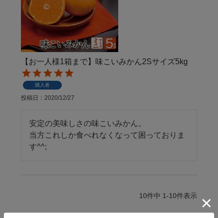
【お一人様1箱まで】味こいみかん2Sサイズ5kg
購入者
投稿日
2020/12/27
安定の美味しさの味こいみかん。

当方これしか食べれなくなって困っておりま
す^^;
10
件中
1
-
10
件表示