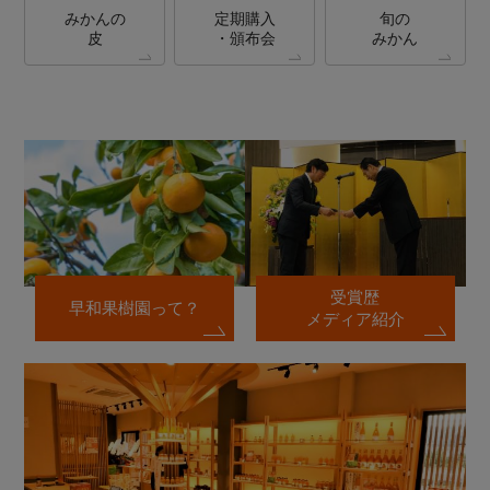
みかんの
定期購入
旬の
皮
・頒布会
みかん
受賞歴
早和果樹園って？
メディア紹介