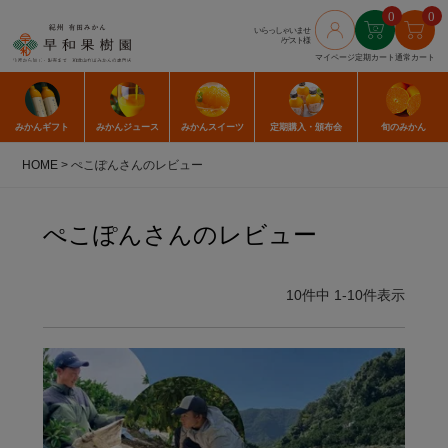
0
0
いらっしゃいませ
/ゲスト様
マイページ
定期カート
通常カート
みかん
ギフト
みかん
ジュース
みかん
スイーツ
定期購入
・頒布会
旬のみかん
HOME
ぺこぽんさんのレビュー
ぺこぽんさんのレビュー
10
件中
1
-
10
件表示