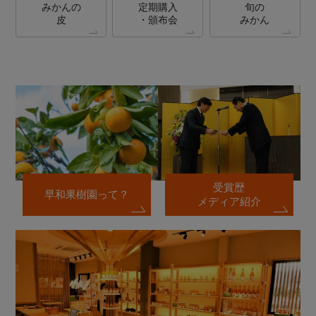
みかんの
定期購入
旬の
皮
・頒布会
みかん
受賞歴
早和果樹園って？
メディア紹介