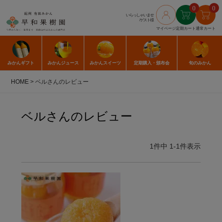
0
0
いらっしゃいませ
/ゲスト様
マイページ
定期カート
通常カート
みかん
ギフト
みかん
ジュース
みかん
スイーツ
定期購入
・頒布会
旬のみかん
HOME
ベルさんのレビュー
ベルさんのレビュー
1
件中
1
-
1
件表示