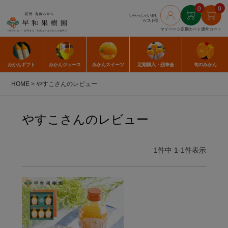
0
0
いらっしゃいませ
/ゲスト様
マイページ
定期カート
通常カート
みかん
ギフト
みかん
ジュース
みかん
スイーツ
定期購入
・頒布会
旬のみかん
HOME
やすこさんのレビュー
やすこさんのレビュー
1
件中
1
-
1
件表示