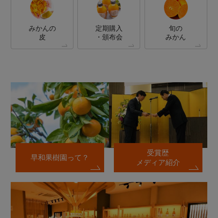
みかんの
定期購入
旬の
皮
・頒布会
みかん
受賞歴
早和果樹園って？
メディア紹介