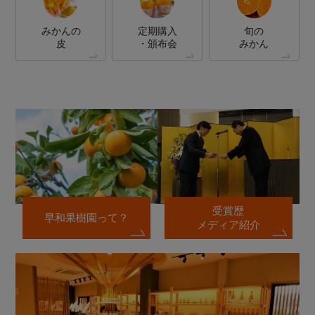
みかんの
定期購入
旬の
皮
・頒布会
みかん
受賞歴
早和果樹園って？
メディア紹介