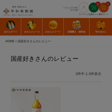
0
0
いらっしゃいませ
/ゲスト様
マイページ
定期カート
通常カート
みかん
ギフト
みかん
ジュース
みかん
スイーツ
定期購入
・頒布会
旬のみかん
HOME
国産好きさんのレビュー
国産好きさんのレビュー
3
件中
1
-
3
件表示