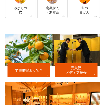
みかんの
定期購入
旬の
皮
・頒布会
みかん
受賞歴
早和果樹園って？
メディア紹介