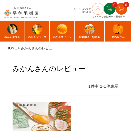
0
0
いらっしゃいませ
/ゲスト様
マイページ
定期カート
通常カート
みかん
ギフト
みかん
ジュース
みかん
スイーツ
定期購入
・頒布会
旬のみかん
HOME
みかんさんのレビュー
みかんさんのレビュー
1
件中
1
-
1
件表示