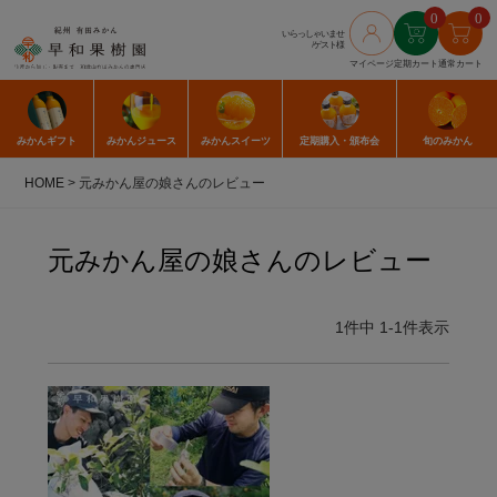
0
0
いらっしゃいませ
/ゲスト様
マイページ
定期カート
通常カート
みかん
ギフト
みかん
ジュース
みかん
スイーツ
定期購入
・頒布会
旬のみかん
HOME
元みかん屋の娘さんのレビュー
元みかん屋の娘さんのレビュー
1
件中
1
-
1
件表示