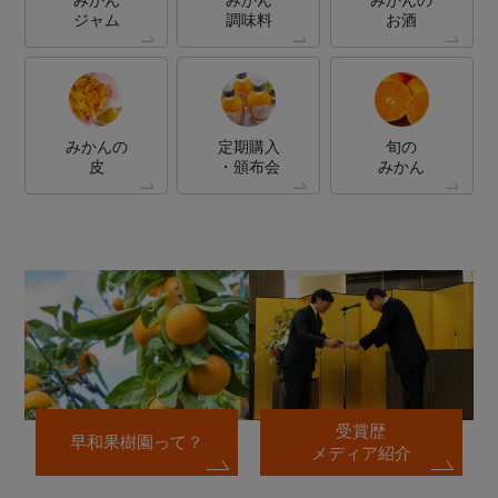
みかん
みかん
みかんの
ジャム
調味料
お酒
みかんの
定期購入
旬の
皮
・頒布会
みかん
受賞歴
早和果樹園って？
メディア紹介