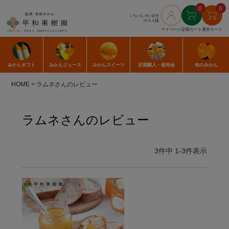
0
0
いらっしゃいませ
/ゲスト様
マイページ
定期カート
通常カート
みかん
ギフト
みかん
ジュース
みかん
スイーツ
定期購入
・頒布会
旬のみかん
HOME
ラムネさんのレビュー
ラムネさんのレビュー
3
件中
1
-
3
件表示