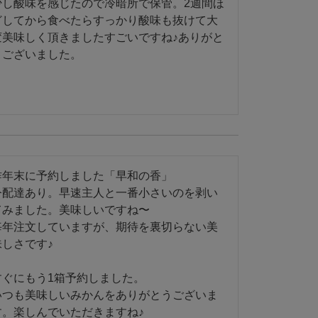
少し酸味を感じたので冷暗所で保管。2週間ほ
どしてから食べたらすっかり酸味も抜けて大
変美味しく頂きましたすごいですね♪ありがと
うございました。

昨年末に予約しました「早和の香」

今配達あり。早速主人と一番小さいのを剥い
てみました。美味しいですね〜

毎年注文していますが、期待を裏切らない美
しさです♪

すぐにもう1箱予約しました。

いつも美味しいみかんをありがとうございま