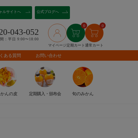
ャル
サイトへ
公式ブログへ
0
0
20-043-052
：平日 9:00〜18:00
マイページ
定期カート
通常カート
くある質問
お問い合わせ
みかんの皮
定期購入
・頒布会
旬のみかん