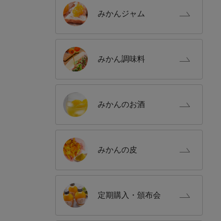
みかん
ジャム
みかん
調味料
みかんの
お酒
みかんの
皮
定期購入
・頒布会