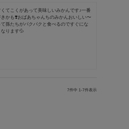
甘くてこくがあって美味しいみかんです♪一番
好きかも❣️おばあちゃんちのみかんおいしい〜
って孫たちがパクパクと食べるのですぐにな
くなります💦
7
件中
1
-
7
件表示