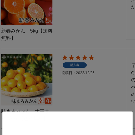
新春みかん 5kg【送料
無料】
購入者
投稿日
2023/12/25
味まろみかん 大玉サ
イズ4kg【送料無料】