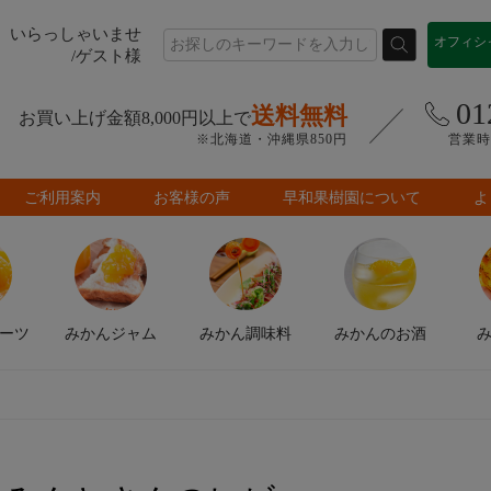
いらっしゃいませ
オフィシ
/ゲスト様
01
送料無料
お買い上げ金額8,000円以上で
※北海道・沖縄県850円
営業時間
ご利用案内
お客様の声
早和果樹園について
よ
ーツ
みかん
ジャム
みかん
調味料
みかんの
お酒