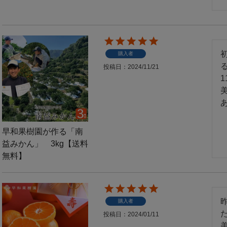
購入者
投稿日
2024/11/21
早和果樹園が作る「南
益みかん」 3kg【送料
無料】
購入者
投稿日
2024/01/11