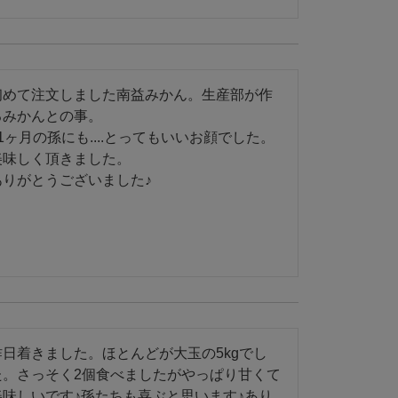
初めて注文しました南益みかん。生産部が作
るみかんとの事。

11ヶ月の孫にも....とってもいいお顔でした。
美味しく頂きました。

ありがとうございました♪
昨日着きました。ほとんどが大玉の5kgでし
た。さっそく2個食べましたがやっぱり甘くて
美味しいです♪孫たちも喜ぶと思います♪あり