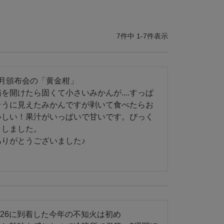
7
件中
1
-
7
件表示
3月頒布会の「黄金柑」

箱を開けたら固くて小さいみかんが....すっぱ
そうに見えたみかんですが剥いて食べたらお
いしい！果汁がいっぱいで甘いです。びっく
りしました。

ありがとうございました♪
2/26に到着した今年の不知火は初め
