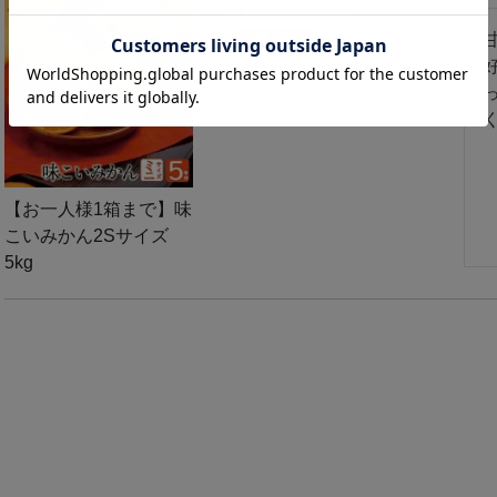
購入者
投稿日
2023/12/20
【お一人様1箱まで】味
こいみかん2Sサイズ
5kg