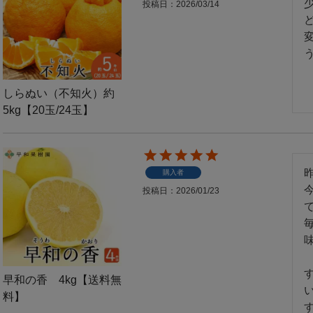
投稿日
2026/03/14
しらぬい（不知火）約
5kg【20玉/24玉】
購入者
投稿日
2026/01/23
味
早和の香 4kg【送料無
料】