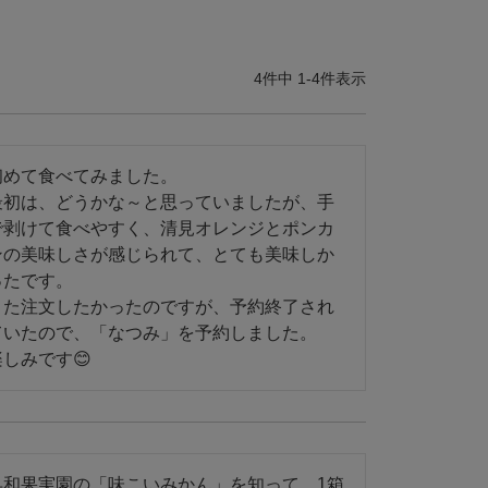
4
件中
1
-
4
件表示
初めて食べてみました。

最初は、どうかな～と思っていましたが、手
で剥けて食べやすく、清見オレンジとポンカ
ンの美味しさが感じられて、とても美味しか
たです。

また注文したかったのですが、予約終了され
ていたので、「なつみ」を予約しました。

早和果実園の「味こいみかん」を知って、1箱