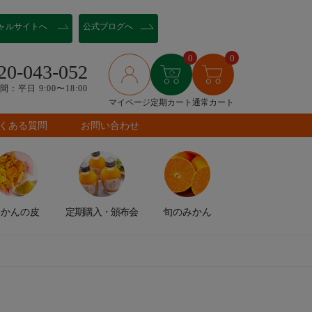
ャル
サイトへ
公式ブログへ
0
0
20-043-052
：平日 9:00〜18:00
マイページ
定期カート
通常カート
くある質問
お問い合わせ
みかんの皮
定期購入
・頒布会
旬のみかん