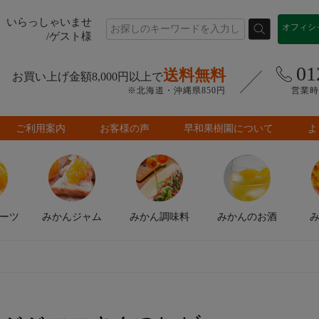
いらっしゃいませ
オフィシ
/ゲスト様
01
送料無料
お買い上げ金額8,000円以上で
※北海道・沖縄県850円
営業時間
ご利用案内
お客様の声
早和果樹園について
よ
ーツ
みかん
ジャム
みかん
調味料
みかんの
お酒