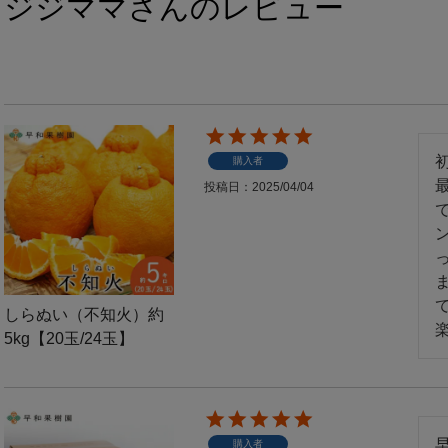
ジジママさんのレビュー
購入者
投稿日
2025/04/04
っ
しらぬい（不知火）約
5kg【20玉/24玉】
購入者