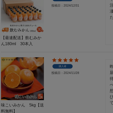
投稿日
2024/12/31
【最速配送】飲むみか
ん180ml 30本入
購入者
届
投稿日
2024/11/28
て
味こいみかん 5kg【送
料無料】