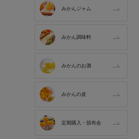
みかん
ジャム
みかん
調味料
みかんの
お酒
みかんの
皮
定期購入
・頒布会