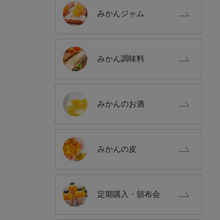
みかん
ジャム
みかん
調味料
みかんの
お酒
みかんの
皮
定期購入
・頒布会