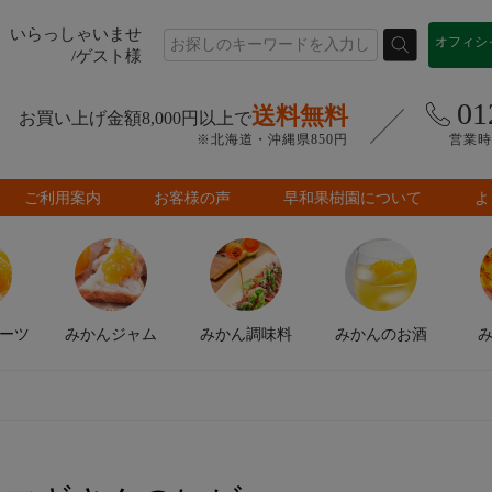
いらっしゃいませ
オフィシ
/ゲスト様
01
送料無料
お買い上げ金額8,000円以上で
※北海道・沖縄県850円
営業時間
ご利用案内
お客様の声
早和果樹園について
よ
ーツ
みかん
ジャム
みかん
調味料
みかんの
お酒