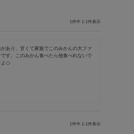
1
件中
1
-
1
件表示
艶があり、甘くて家族でこのみかんの大ファ
ンです。このみかん食べたら他食べれないで
よ🍊
1
件中
1
-
1
件表示