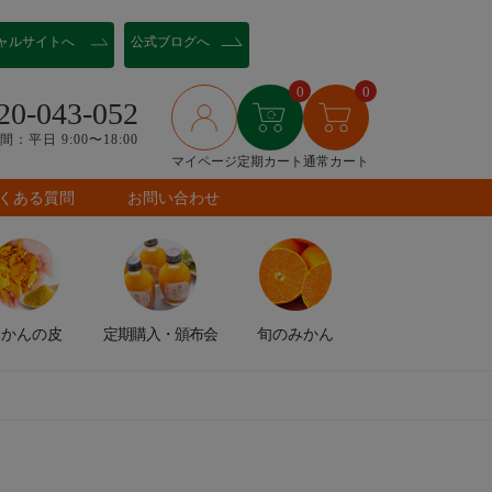
ャル
サイトへ
公式ブログへ
0
0
20-043-052
：平日 9:00〜18:00
マイページ
定期カート
通常カート
くある質問
お問い合わせ
みかんの皮
定期購入
・頒布会
旬のみかん