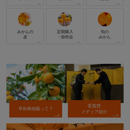
みかんの
定期購入
旬の
皮
・頒布会
みかん
受賞歴
早和果樹園って？
メディア紹介