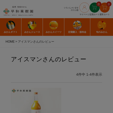
0
0
いらっしゃいませ
/ゲスト様
マイページ
定期カート
通常カート
みかん
ギフト
みかん
ジュース
みかん
スイーツ
定期購入
・頒布会
旬のみかん
HOME
アイスマンさんのレビュー
アイスマンさんのレビュー
4
件中
1
-
4
件表示