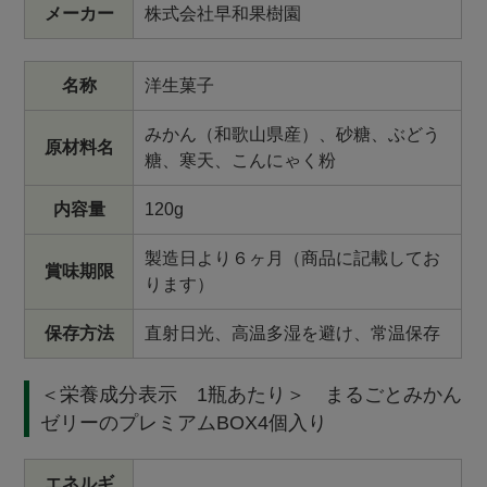
メーカー
株式会社早和果樹園
名称
洋生菓子
みかん（和歌山県産）、砂糖、ぶどう
原材料名
糖、寒天、こんにゃく粉
内容量
120g
製造日より６ヶ月（商品に記載してお
賞味期限
ります）
保存方法
直射日光、高温多湿を避け、常温保存
＜栄養成分表示 1瓶あたり＞ まるごとみかん
ゼリーのプレミアムBOX4個入り
エネルギ