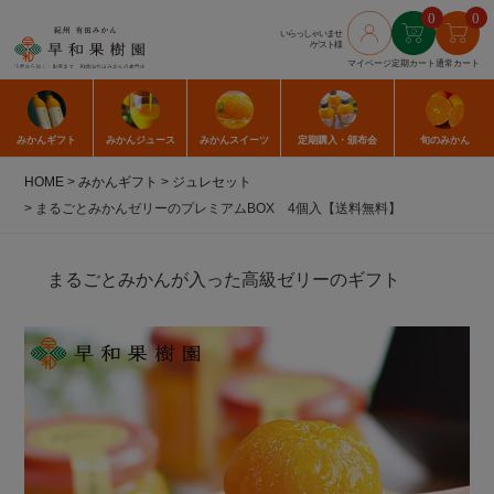
0
0
いらっしゃいませ
/ゲスト様
マイページ
定期カート
通常カート
みかん
ギフト
みかん
ジュース
みかん
スイーツ
定期購入
・頒布会
旬のみかん
HOME
みかんギフト
ジュレセット
まるごとみかんゼリーのプレミアムBOX 4個入【送料無料】
まるごとみかんが入った高級ゼリーのギフト