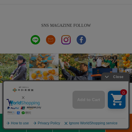
SNS MAGAZINE FOLLOW
0
紀州有田みかん 株式会社早和果樹園
メニュー
商品を探す
初めての方へ
閲覧履歴
通常カート
〒649-0434 和歌山県有田市宮原町新町275-1