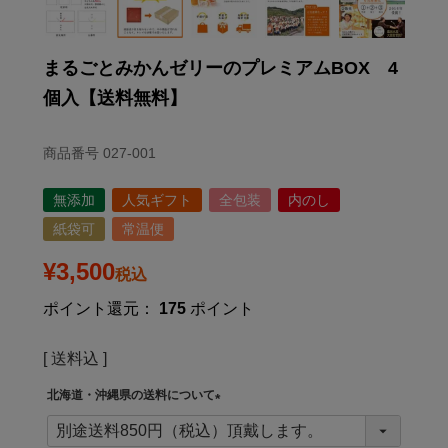
まるごとみかんゼリーのプレミアムBOX 4
個入【送料無料】
商品番号
027-001
無添加
人気ギフト
全包装
内のし
紙袋可
常温便
¥
3,500
税込
ポイント還元：
175
ポイント
送料込
北海道・沖縄県の送料について
(
必