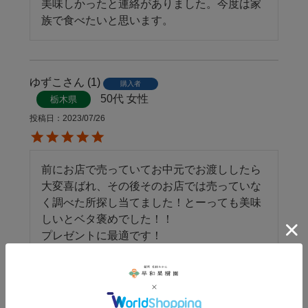
美味しかったと連絡がありました。今度は家
族で食べたいと思います。
ゆずこ
1
購入者
50代
女性
栃木県
投稿日
2023/07/26
前にお店で売っていてお中元でお渡ししたら
大変喜ばれ、その後そのお店では売っていな
く調べた所探し当てました！とーっても美味
しいとベタ褒めでした！！

プレゼントに最適です！