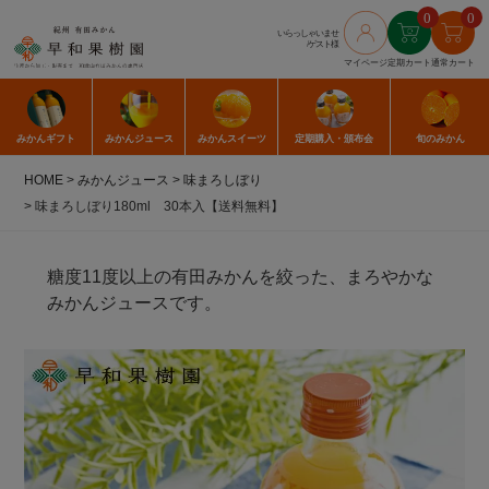
0
0
いらっしゃいませ
/ゲスト様
マイページ
定期カート
通常カート
みかん
ギフト
みかん
ジュース
みかん
スイーツ
定期購入
・頒布会
旬のみかん
HOME
みかんジュース
味まろしぼり
味まろしぼり180ml 30本入【送料無料】
糖度11度以上の有田みかんを絞った、まろやかな
みかんジュースです。