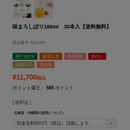
味まろしぼり180ml 30本入【送料無料】
商品番号
004-005
果汁100％
糖度11度
簡易包装
内のし
紙袋不可
常温便
¥
11,700
税込
ポイント還元：
585
ポイント
送料込
北海道・沖縄県の送料について
(
必