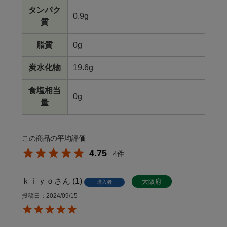
タンパク
0.9g
質
脂質
0g
炭水化物
19.6g
食塩相当
0g
量
4.75
4
ｋｉｙｏ
1
大阪府
購入者
投稿日
2024/09/15