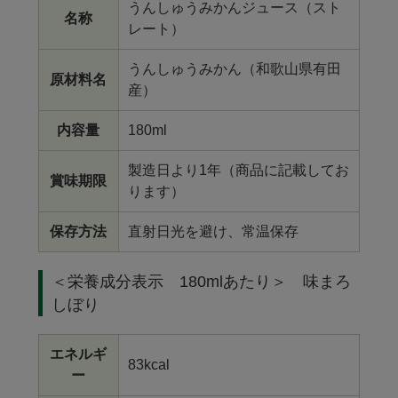
うんしゅうみかんジュース（スト
名称
レート）
うんしゅうみかん（和歌山県有田
原材料名
産）
内容量
180ml
製造日より1年（商品に記載してお
賞味期限
ります）
保存方法
直射日光を避け、常温保存
＜栄養成分表示 180mlあたり＞ 味まろ
しぼり
エネルギ
83kcal
ー