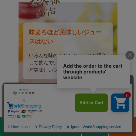
味まろほど美味しいジュー
スはない
いろんな味のみかんジュースを購入
して飲んでいますが、この味まろほ
ど美味しいジュースはないです。
自然の味がいい
自然の味がいいです。さっぱりしな
がらもこくのある味。朝食に合わせ
てもいい感じ。
0
メニュー
商品を探す
初めての方へ
閲覧履歴
通常カート