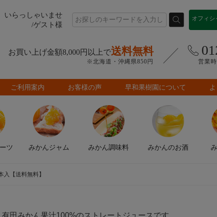
いらっしゃいませ
オフィシ
/ゲスト様
01
送料無料
お買い上げ金額8,000円以上で
※北海道・沖縄県850円
営業時間
ご利用案内
お客様の声
早和果樹園について
よ
ーツ
みかん
ジャム
みかん
調味料
みかんの
お酒
9本入【送料無料】
有田みかん果汁100%のストレートジュースです。