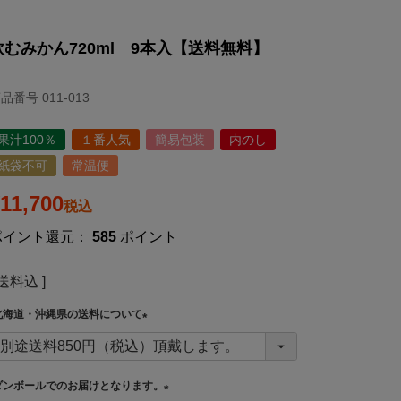
飲むみかん720ml 9本入【送料無料】
商品番号
011-013
果汁100％
１番人気
簡易包装
内のし
紙袋不可
常温便
11,700
税込
ポイント還元：
585
ポイント
送料込
北海道・沖縄県の送料について
(
必
須
ダンボールでのお届けとなります。