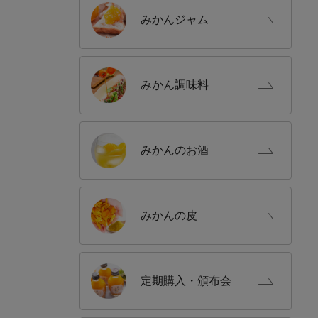
みかん
ジャム
みかん
調味料
みかんの
お酒
みかんの
皮
定期購入
・頒布会