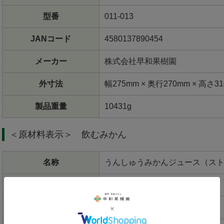
型番
011-013
JANコード
4580137890454
メーカー
株式会社早和果樹園
外寸法
幅275mm × 奥行270mm × 高さ3
製品重量
10431g
＜原材料表示＞ 飲むみかん
名称
うんしゅうみかんジュース（ス
原材料名
うんしゅうみかん（和歌山県産
内容量
720ml