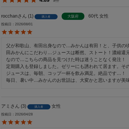
4.89
9
rocchan
1
60代
女性
大阪府
購入者
投稿日
2026/08/01
父が和歌山、有田出身なので…みかんは有田！と、子供の
田みかんにこだわり…ジュースは断然、ストート！濃縮還元
なので…こちらの商品を見つけた時は迷うことなく発注！

定期購入も登録しました。ゼリーにも誘われて居ます。その
ジュースは、毎朝、コップ一杯を飲み満足。絶品です…！

毎日、暑い中…みかんのお世話は、大変かと思いますが美
アミ
3
女性
購入者
投稿日
2026/04/28