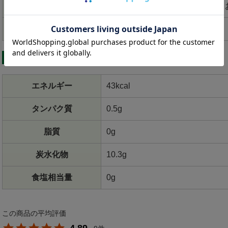
賞味期限
製造日より1年（商品に記載して
保存方法
直射日光を避け、常温保存
＜栄養成分表示 100mlあたり＞ 飲むみかん
エネルギー
43kcal
タンパク質
0.5g
脂質
0g
炭水化物
10.3g
食塩相当量
0g