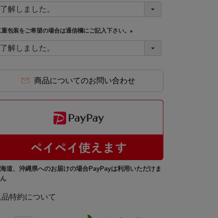
)
(
必
須
二重包装をご希望の場合は通信欄にご記入下さい。
)
(
必
須
)
商品についてのお問い合わせ
海道、沖縄県へのお届けの場合PayPayは利用いただけま
ん
返品特約について