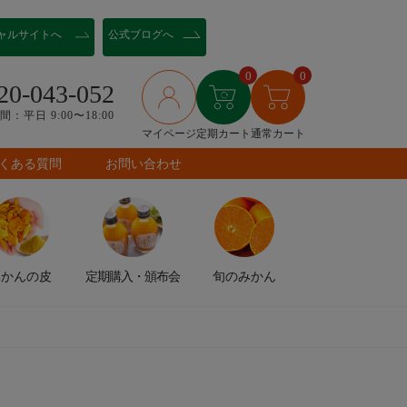
ャル
サイトへ
公式ブログへ
0
0
20-043-052
：平日 9:00〜18:00
マイページ
定期カート
通常カート
くある質問
お問い合わせ
みかんの皮
定期購入
・頒布会
旬のみかん