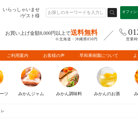
いらっしゃいませ
オフィシ
/ゲスト様
01
送料無料
お買い上げ金額8,000円以上で
※北海道・沖縄県850円
営業時間
ご利用案内
お客様の声
早和果樹園について
よ
ーツ
みかん
ジャム
みかん
調味料
みかんの
お酒
ュレ