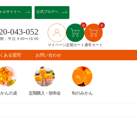
ャル
サイトへ
公式ブログへ
0
0
20-043-052
：平日 9:00〜18:00
マイページ
定期カート
通常カート
くある質問
お問い合わせ
みかんの皮
定期購入
・頒布会
旬のみかん