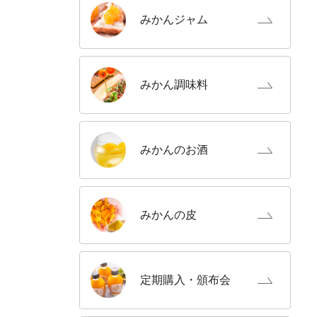
みかん
ジャム
みかん
調味料
みかんの
お酒
みかんの
皮
定期購入
・頒布会