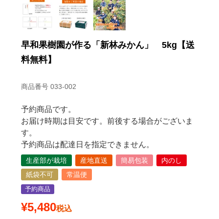
早和果樹園が作る「新林みかん」 5kg【送
料無料】
商品番号
033-002
予約商品です。
お届け時期は目安です。前後する場合がございま
す。
予約商品は配達日を指定できません。
生産部が栽培
産地直送
簡易包装
内のし
紙袋不可
常温便
予約商品
¥
5,480
税込