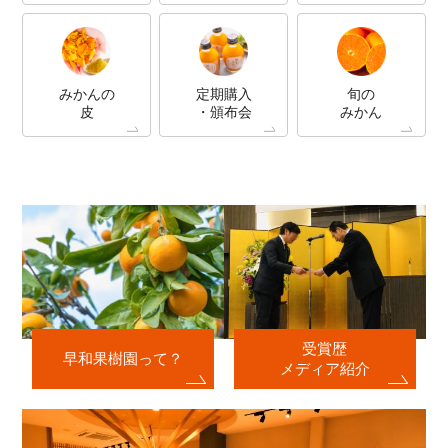
みかんの
定期購入
旬の
皮
・頒布会
みかん
受賞歴
早和果樹園って？
メディア紹介